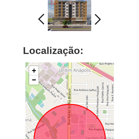
Localização:
+
−