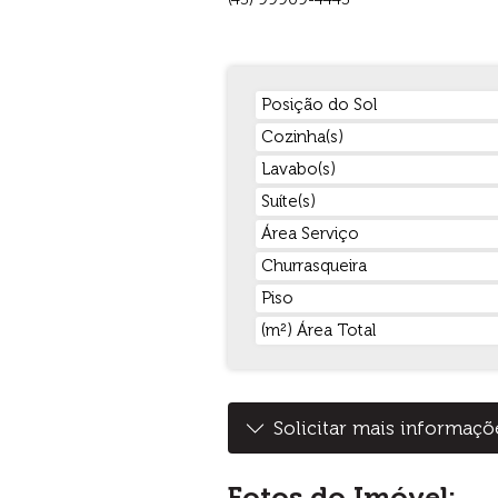
Posição do Sol
Cozinha(s)
Lavabo(s)
Suíte(s)
Área Serviço
Churrasqueira
Piso
(m²) Área Total
Solicitar mais informaçõ
Fotos do Imóvel: