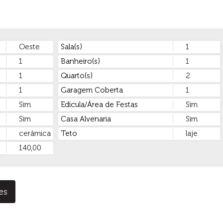
Oeste
Sala(s)
1
1
Banheiro(s)
1
1
Quarto(s)
2
1
Garagem Coberta
1
Sim
Edícula/Área de Festas
Sim
Sim
Casa Alvenaria
Sim
cerâmica
Teto
laje
140,00
es