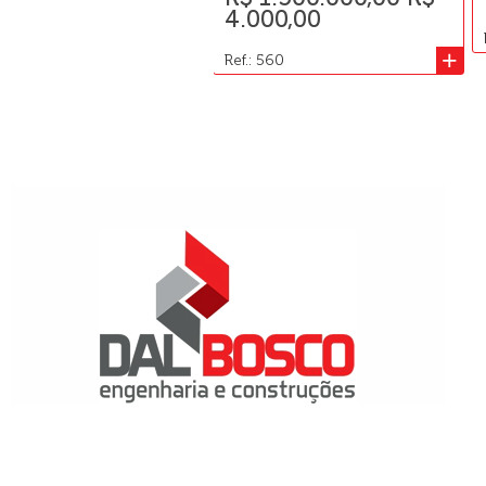
4.000,00
+
Ref.: 560