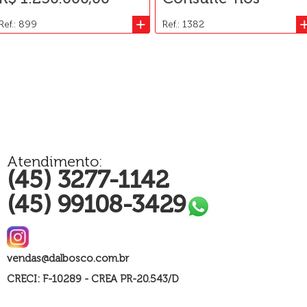
+
Ref.: 899
Ref.: 1382
Atendimento:
(45) 3277-1142
(45) 99108-3429
vendas@dalbosco.com.br
CRECI: F-10289 - CREA PR-20.543/D