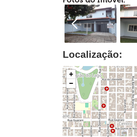
Localização:
+
−