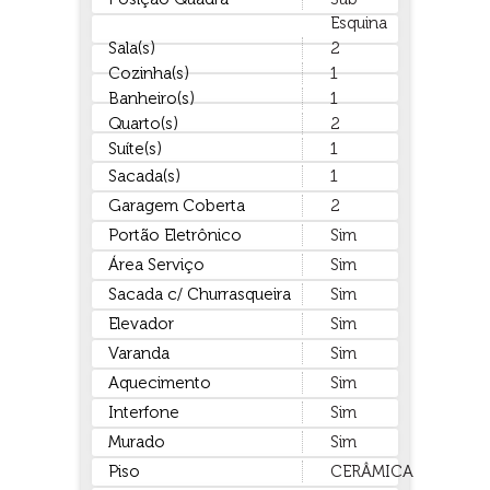
Esquina
Sala(s)
2
Cozinha(s)
1
Banheiro(s)
1
Quarto(s)
2
Suíte(s)
1
Sacada(s)
1
Garagem Coberta
2
Portão Eletrônico
Sim
Área Serviço
Sim
Sacada c/ Churrasqueira
Sim
Elevador
Sim
Varanda
Sim
Aquecimento
Sim
Interfone
Sim
Murado
Sim
Piso
CERÂMICA